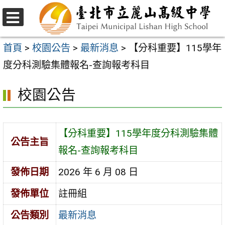
跳
至
選
主
單
首頁
>
校園公告
>
最新消息
>
【分科重要】115學年
要
度分科測驗集體報名-查詢報考科目
內
校園公告
容
區
【分科重要】115學年度分科測驗集體
公告主旨
報名-查詢報考科目
發佈日期
2026 年 6 月 08 日
發佈單位
註冊組
公告類別
最新消息