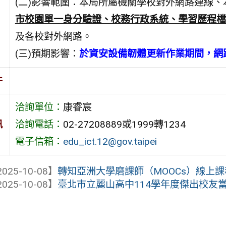
(二)影響範圍：本局所屬機關學校對外網路連線
市校園單一身分
驗證、校務行政系統
、學習歷程檔
及各校對外網路。
(三)預期影響：
於資安設備韌體更新作業期間，網
件
洽詢單位：
康睿宸
訊
洽詢電話：
02-27208889或1999轉1234
電子信箱：
edu_ict.12@gov.taipei
025-10-08】
轉知亞洲大學磨課師（MOOCs）線上課
025-10-08】
臺北市立麗山高中114學年度傑出校友