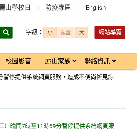
麗山學校日
防疫專區
English
字級：
送出
網站導覽
小
預設
大
搜
尋：
校園影音
麗山家族
聯絡資訊
9分暫停提供系統網頁服務，造成不便尚祈見諒
三）晚間7時至11時59分暫停提供系統網頁服