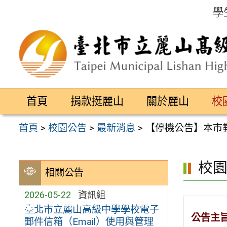
跳
學
至
主
要
內
容
首頁
捐款挺麗山
關於麗山
校
區
首頁
>
校園公告
>
最新消息
>
【停機公告】本市教
校
相關公告
2026-05-22
資訊組
臺北市立麗山高級中學學校電子
公告主
郵件信箱（Email）使用與管理