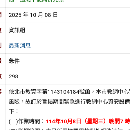
期
2025 年 10 月 08 日
位
資訊組
別
最新消息
級
急件
數
298
容
依北市教資字第1143104184號函，本市教網
風險，故訂於旨揭期間緊急進行教網中心資安設備
下：
(一)作業時間：
114年10月8日（星期三）晚間7 時