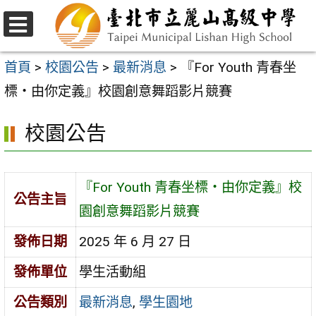
跳
至
選
主
單
首頁
>
校園公告
>
最新消息
>
『For Youth 青春坐
要
標・由你定義』校園創意舞蹈影片競賽
內
校園公告
容
區
『For Youth 青春坐標・由你定義』校
公告主旨
園創意舞蹈影片競賽
發佈日期
2025 年 6 月 27 日
發佈單位
學生活動組
公告類別
最新消息
,
學生園地