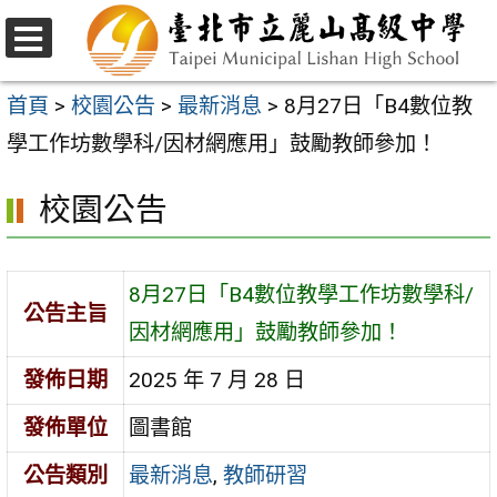
跳
至
選
主
單
首頁
>
校園公告
>
最新消息
>
8月27日「B4數位教
要
學工作坊數學科/因材網應用」鼓勵教師參加！
內
校園公告
容
區
8月27日「B4數位教學工作坊數學科/
公告主旨
因材網應用」鼓勵教師參加！
發佈日期
2025 年 7 月 28 日
發佈單位
圖書館
公告類別
最新消息
,
教師研習