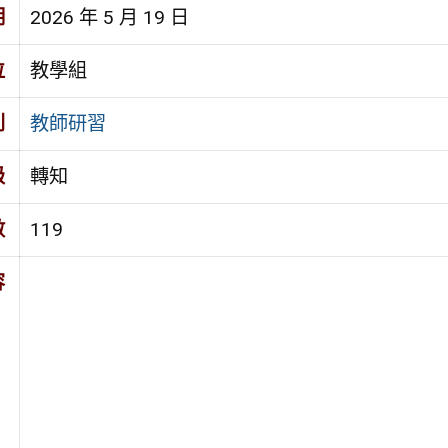
期
2026 年 5 月 19 日
位
教學組
別
教師研習
級
轉知
數
119
容