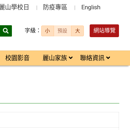
麗山學校日
防疫專區
English
字級：
送出
網站導覽
小
預設
大
搜
尋：
校園影音
麗山家族
聯絡資訊