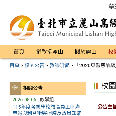
跳
學
至
主
要
內
容
首頁
捐款挺麗山
關於麗山
校
區
首頁
>
校園公告
>
教師研習
>
「2026東暨慈論
校
相關公告
2026-08-06
教學組
公告主
115年度各級學校教職員工財產
申報與利益衝突迴避及政風知能