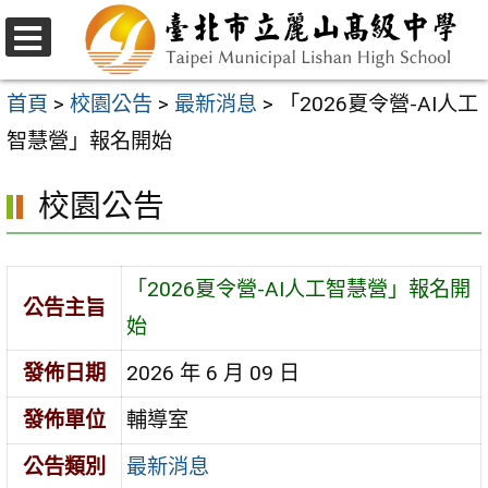
跳
至
選
主
單
首頁
>
校園公告
>
最新消息
>
「2026夏令營-AI人工
要
智慧營」報名開始
內
校園公告
容
區
「2026夏令營-AI人工智慧營」報名開
公告主旨
始
發佈日期
2026 年 6 月 09 日
發佈單位
輔導室
公告類別
最新消息