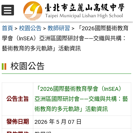
跳
至
選
主
單
首頁
>
校園公告
>
教師研習
>
「2026國際藝術教育
要
學會（InSEA）亞洲區國際研討會——交織與共構：
內
藝術教育的多元軌跡」活動資訊
容
校園公告
區
「2026國際藝術教育學會（InSEA）
公告主旨
亞洲區國際研討會——交織與共構：藝
術教育的多元軌跡」活動資訊
發佈日期
2026 年 5 月 07 日