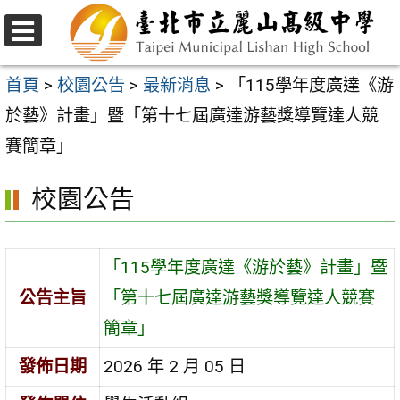
跳
至
選
主
單
首頁
>
校園公告
>
最新消息
>
「115學年度廣達《游
要
於藝》計畫」暨「第十七屆廣達游藝獎導覽達人競
內
賽簡章」
容
校園公告
區
「115學年度廣達《游於藝》計畫」暨
公告主旨
「第十七屆廣達游藝獎導覽達人競賽
簡章」
發佈日期
2026 年 2 月 05 日