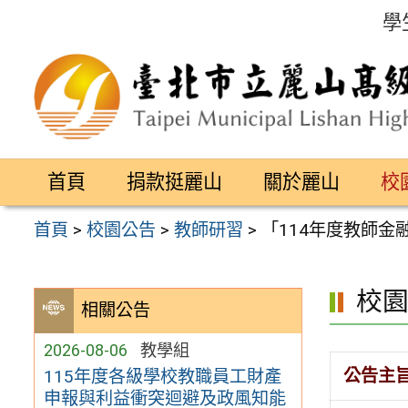
跳
學
至
主
要
內
容
首頁
捐款挺麗山
關於麗山
校
區
首頁
>
校園公告
>
教師研習
>
「114年度教師
校
相關公告
2026-08-06
教學組
公告主
115年度各級學校教職員工財產
申報與利益衝突迴避及政風知能