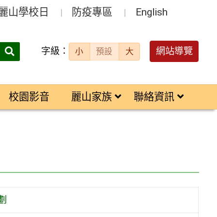
麗山學校日
防疫專區
English
字級：
送出
網站導覽
小
預設
大
搜
尋：
校園影音
麗山家族
聯絡資訊
劃