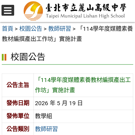
跳
至
選
主
單
首頁
>
校園公告
>
教師研習
>
「114學年度媒體素養
要
教材編撰產出工作坊」實施計畫
內
校園公告
容
區
「114學年度媒體素養教材編撰產出工
公告主旨
作坊」實施計畫
發佈日期
2026 年 5 月 19 日
發佈單位
教學組
公告類別
教師研習