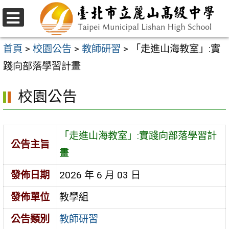
跳
至
選
主
單
首頁
>
校園公告
>
教師研習
>
「走進山海教室」:實
要
踐向部落學習計畫
內
校園公告
容
區
「走進山海教室」:實踐向部落學習計
公告主旨
畫
發佈日期
2026 年 6 月 03 日
發佈單位
教學組
公告類別
教師研習