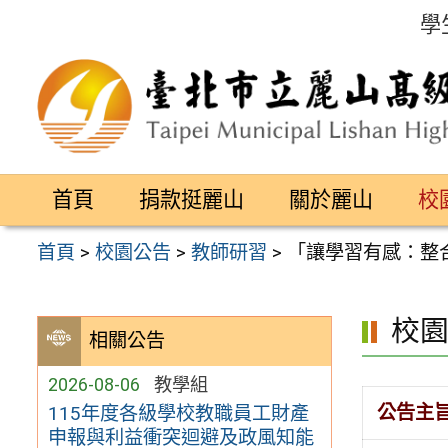
跳
學
至
主
要
內
容
首頁
捐款挺麗山
關於麗山
校
區
首頁
>
校園公告
>
教師研習
>
「讓學習有感：整
校
相關公告
2026-08-06
教學組
公告主
115年度各級學校教職員工財產
申報與利益衝突迴避及政風知能