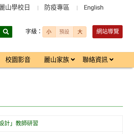
麗山學校日
防疫專區
English
字級：
送出
網站導覽
小
預設
大
搜
尋：
校園影音
麗山家族
聯絡資訊
學設計」教師研習