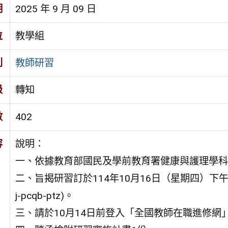
期
2025 年 9 月 09 日
位
教學組
別
教師研習
級
轉知
數
402
容
說明：
一、依據教育部國民及學前教育署健康與護理學科
二、旨揭研習訂於114年10月16日（星期四）下午1時10
j-pcqb-ptz)。
三、請於10月14日前登入「全國教師在職進修網」