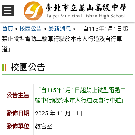
跳
至
選
主
單
首頁
>
校園公告
>
最新消息
>
「自115年1月1日起
要
禁止微型電動二輪車行駛於本市人行道及自行車
內
道」
容
校園公告
區
「自115年1月1日起禁止微型電動二
公告主旨
輪車行駛於本市人行道及自行車道」
發佈日期
2025 年 11 月 11 日
發佈單位
教官室