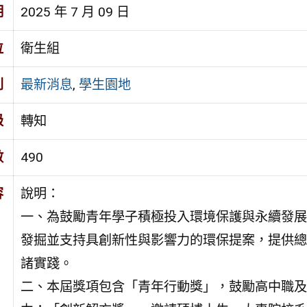
期
2025 年 7 月 09 日
位
衛生組
別
最新消息
,
學生園地
級
轉知
數
490
容
說明：
一、為鼓勵青年學子積極投入環境保護與永續發展
發掘並支持具創新性與影響力的環保提案，提供總獎
諸實踐。
二、本屆獎項包含「青年行動獎」，鼓勵高中職及