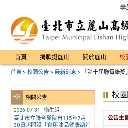
跳
學
至
主
要
內
容
首頁
捐款挺麗山
關於麗山
校
區
首頁
>
校園公告
>
最新消息
>
「第十屆聯電綠獎
校
相關公告
2026-07-31
衛生組
公告主
臺北市立聯合醫院自115年7月
30日起開設「食用油品健康諮詢