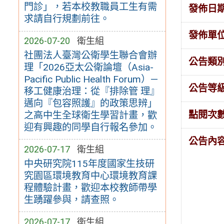
門診」，若本校教職員工生有需
發佈日
求請自行規劃前往。
發佈單
2026-07-20
衛生組
社團法人臺灣公衛學生聯合會辦
公告類
理「2026亞太公衛論壇（Asia-
Pacific Public Health Forum）—
公告等
移工健康治理：從『排除管 理』
邁向『包容照護』的政策思辨」
點閱次
之高中生全球衛生學習計畫，歡
迎有興趣的同學自行報名參加。
公告內
2026-07-17
衛生組
中央研究院115年度國家生技研
究園區環境教育中心環境教育課
程體驗計畫，歡迎本校教師帶學
生踴躍參與，請查照。
2026-07-17
衛生組