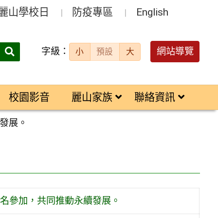
麗山學校日
防疫專區
English
字級：
送出
網站導覽
小
預設
大
搜
尋：
校園影音
麗山家族
聯絡資訊
發展。
名參加，共同推動永續發展。