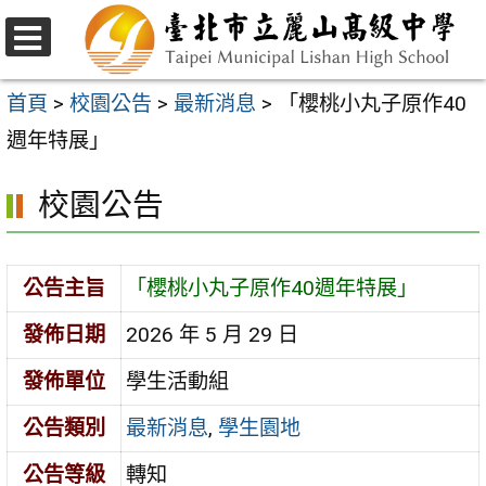
跳
至
選
主
單
首頁
>
校園公告
>
最新消息
>
「櫻桃小丸子原作40
要
週年特展」
內
校園公告
容
區
公告主旨
「櫻桃小丸子原作40週年特展」
發佈日期
2026 年 5 月 29 日
發佈單位
學生活動組
公告類別
最新消息
,
學生園地
公告等級
轉知