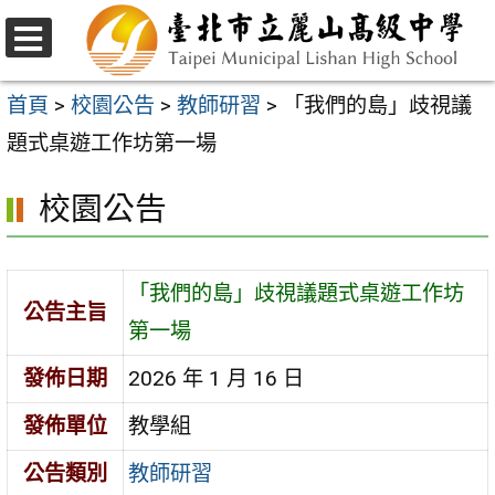
跳
至
選
主
單
首頁
>
校園公告
>
教師研習
>
「我們的島」歧視議
要
題式桌遊工作坊第一場
內
校園公告
容
區
「我們的島」歧視議題式桌遊工作坊
公告主旨
第一場
發佈日期
2026 年 1 月 16 日
發佈單位
教學組
公告類別
教師研習