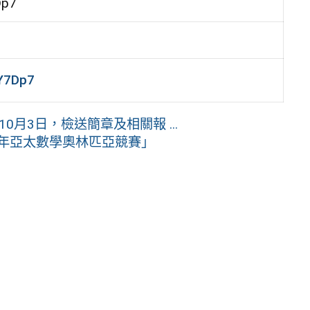
Dp7
Y7Dp7
0月3日，檢送簡章及相關報 ...
6年亞太數學奧林匹亞競賽」