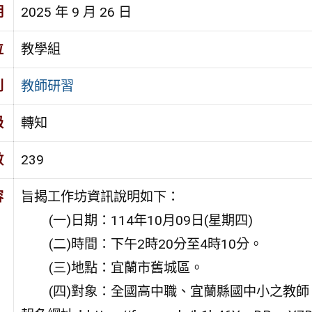
期
2025 年 9 月 26 日
位
教學組
別
教師研習
級
轉知
數
239
容
旨揭工作坊資訊說明如下：
(一)日期：114年10月09日(星期四)
(二)時間：下午2時20分至4時10分。
(三)地點：宜蘭市舊城區。
(四)對象：全國高中職、宜蘭縣國中小之教