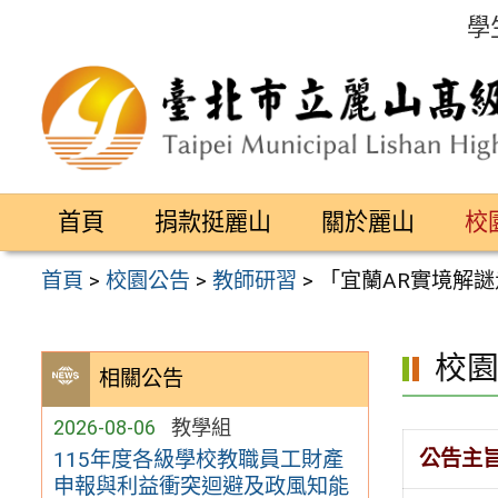
跳
學
至
主
要
內
容
首頁
捐款挺麗山
關於麗山
校
區
首頁
>
校園公告
>
教師研習
>
「宜蘭AR實境解
校
相關公告
2026-08-06
教學組
公告主
115年度各級學校教職員工財產
申報與利益衝突迴避及政風知能