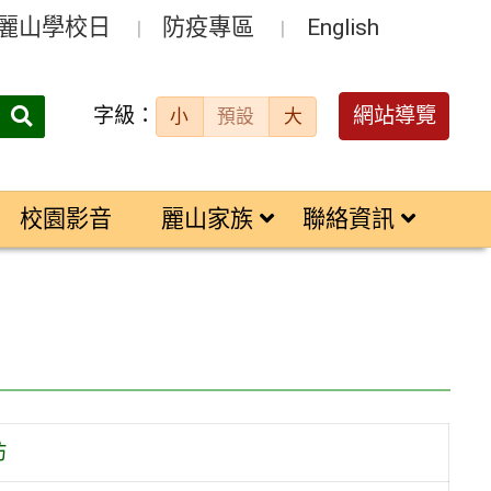
麗山學校日
防疫專區
English
字級：
送出
網站導覽
小
預設
大
搜
尋：
校園影音
麗山家族
聯絡資訊
坊