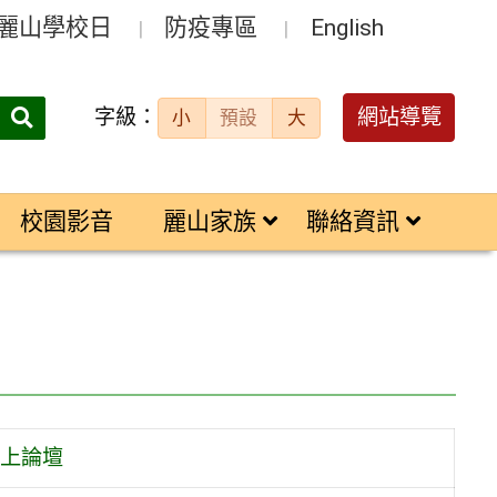
麗山學校日
防疫專區
English
字級：
送出
網站導覽
小
預設
大
搜
尋：
校園影音
麗山家族
聯絡資訊
上論壇