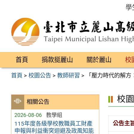
跳
學
至
主
要
內
容
首頁
捐款挺麗山
關於麗山
校
區
首頁
>
校園公告
>
教師研習
>
「壓力時代的解方
校
相關公告
2026-08-06
教學組
公告主
115年度各級學校教職員工財產
申報與利益衝突迴避及政風知能