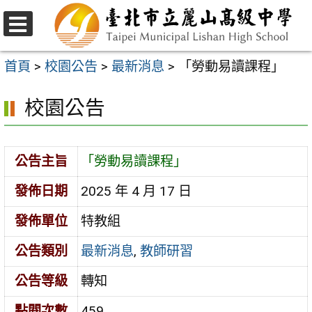
跳
至
選
主
單
首頁
>
校園公告
>
最新消息
>
「勞動易讀課程」
要
校園公告
內
容
區
公告主旨
「勞動易讀課程」
發佈日期
2025 年 4 月 17 日
發佈單位
特教組
公告類別
最新消息
,
教師研習
公告等級
轉知
點閱次數
459