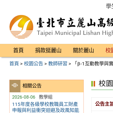
跳
學
至
主
要
內
容
首頁
捐款挺麗山
關於麗山
校
區
首頁
>
校園公告
>
教師研習
>
「β-1互動教學與
校
相關公告
2026-08-06
教學組
公告主
115年度各級學校教職員工財產
申報與利益衝突迴避及政風知能