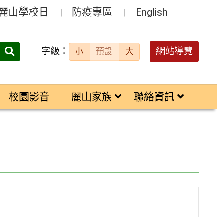
麗山學校日
防疫專區
English
字級：
送出
網站導覽
小
預設
大
搜
尋：
校園影音
麗山家族
聯絡資訊