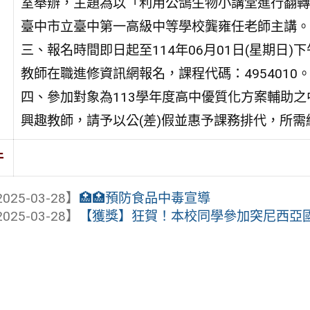
室舉辦，主題為以「利用公鴿生物小講堂進行翻轉
臺中市立臺中第一高級中等學校龔雍任老師主講。
三、報名時間即日起至114年06月01日(星期日)
教師在職進修資訊網報名，課程代碼：4954010
四、參加對象為113學年度高中優質化方案輔助之
興趣教師，請予以公(差)假並惠予課務排代，所
件
025-03-28】
🏥🏥預防食品中毒宣導
025-03-28】
【獲獎】狂賀！本校同學參加突尼西亞