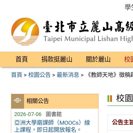
跳
學
至
主
要
內
容
首頁
捐款挺麗山
關於麗山
校
區
首頁
>
校園公告
>
最新消息
>
《教師天地》徵稿
校
相關公告
2026-07-06
圖書館
公告主
亞洲大學磨課師（MOOCs）線
上課程，即日起開放報名。