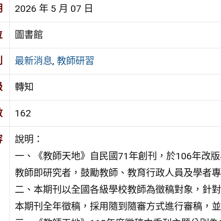
期
2026 年 5 月 07 日
位
圖書館
別
最新消息
,
教師研習
級
轉知
數
162
容
說明：
一、《教師天地》自民國71年創刊，於106年改
教師即研究者，鼓勵教師、教育行政人員及學者專
二、本期刊以全國各級學校教師為徵稿對象，針對
本期刊全年徵稿，採用隨到隨審方式進行審稿，並