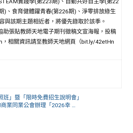
EAM實踐學(第223期)、自動共好自主學(第22
5期)、食育健體躍青春(第226期)、淨零排放綠生
投稿內容與該期主題相近者，將優先錄取於該季。
協助張貼教師天地電子期刊徵稿文宣海報，投稿
com，相關資訊請至教師天地網頁（bit.ly/42etHn
照班」暨「限時免費招生說明會」
業同業公會辦理「2026幸 ...