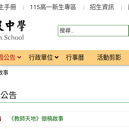
生手冊
115高一新生專區
招生資訊
園公告
行政單位
行事曆
活動剪影
啟事
園公告
旨
《教師天地》徵稿啟事