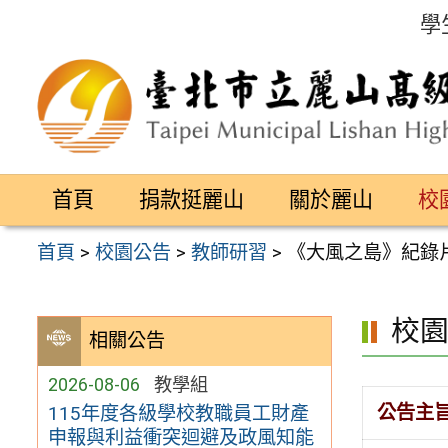
跳
學
至
主
要
內
容
首頁
捐款挺麗山
關於麗山
校
區
首頁
>
校園公告
>
教師研習
>
《大風之島》紀錄
校
相關公告
2026-08-06
教學組
公告主
115年度各級學校教職員工財產
申報與利益衝突迴避及政風知能