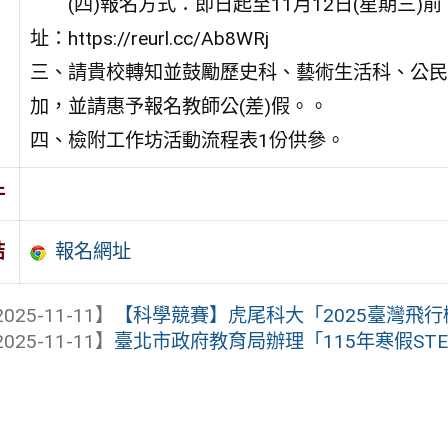
(四)報名方式：即日起至11月12日(星期三)前
址：https://reurl.cc/Ab8WRj
三、請貴校轉知並鼓勵歷史科、藝術生活科、公民
加，並請惠予報名教師公(差)假。。
四、檢附工作坊活動流程表1份供參。
件
報名網址
結
025-11-11】
【科學競賽】虎尾科大「2025臺灣飛
025-11-11】
臺北市政府教育局辦理「115年寒假ST