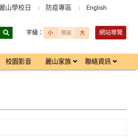
麗山學校日
防疫專區
English
字級：
送出
網站導覽
小
預設
大
搜
尋：
校園影音
麗山家族
聯絡資訊