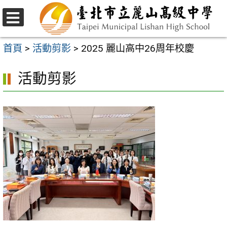
跳
至
選
主
單
首頁
>
活動剪影
>
2025 麗山高中26周年校慶
要
活動剪影
內
容
區