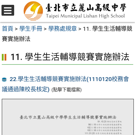
跳
至
選
主
單
首頁
>
學生手冊
>
學務處規章
>
11. 學生生活輔導競
要
賽實施辦法
內
11. 學生生活輔導競賽實施辦法
容
區
22.學生生活輔導競賽實施辦法(1110120校務會
議通過陳校長核定)
(點擊下載檔案)