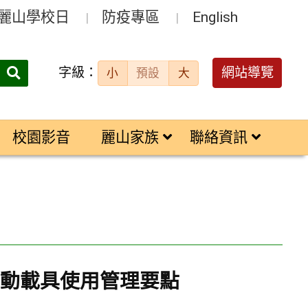
麗山學校日
防疫專區
English
字級：
送出
網站導覽
小
預設
大
搜
尋：
校園影音
麗山家族
聯絡資訊
行動載具使用管理要點