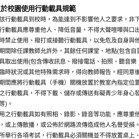
生於校園使用行動載具規範
該行動載具到校時，為能達到不影響他人之要求，非
行動載具應尊重他人、降低音量，不得大聲喧嘩與口
時禁止使用、撥打或接聽行動載具，以免危及自身與他
期間除任課教師允許外，其餘任何課堂、地點(包含自
具取出使用(包含傳收訊息、撥接電話、拍照、聽音樂
臨時狀況或其他特殊需求時，得向教師報告，經同意
期間應將行動載具（手機）關機放置於教室內指定位
之行動載具，不得下載、儲存或傳送有礙青少年身心發
等)。
用之行動載具如有照相、錄影、錄音等功能，應尊重
，或上傳散播，或公佈於網路流傳造成他人名譽受損
所舉行各項考試，行動載具必須關機並不得放置桌上