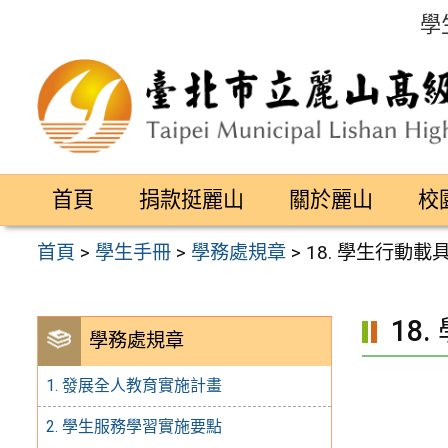
跳
學
至
主
要
內
容
首頁
捐款挺麗山
關於麗山
校
區
首頁
>
學生手冊
>
學務處規章
>
18. 學生行動
18
學務處規章
1. 發展全人教育實施計畫
2. 學生服務學習實施要點