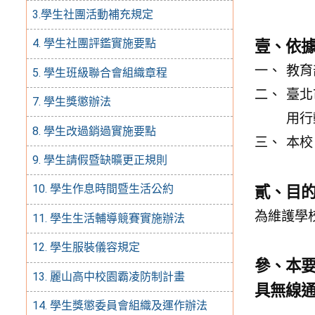
3.學生社團活動補充規定
4. 學生社團評鑑實施要點
壹、依
教育
5. 學生班級聯合會組織章程
臺北
7. 學生獎懲辦法
用行
8. 學生改過銷過實施要點
本校
9. 學生請假暨缺曠更正規則
10. 學生作息時間暨生活公約
貳、目
為維護學
11. 學生生活輔導競賽實施辦法
12. 學生服裝儀容規定
參、本
13. 麗山高中校園霸凌防制計畫
具無線
14. 學生獎懲委員會組織及運作辦法